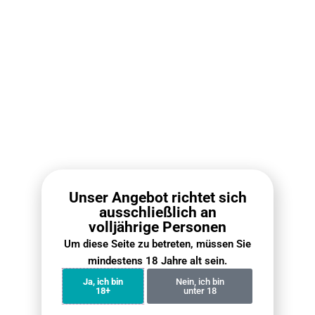
RELX Infinity 2 Pod (RELX Pod Pro 2)
IGET Bar P
Nikot
€
8.90
Ausführung wählen
Aus
Unser Angebot richtet sich
ausschließlich an
Neueste Nachrichten ·
volljährige Personen
Mehrweg Vape
Um diese Seite zu betreten, müssen Sie
mindestens 18 Jahre alt sein.
Ja, ich bin
Nein, ich bin
18+
unter 18