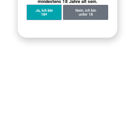
mindestens 18 Jahre alt sein.
verboten ist.
Ja, ich bin
Nein, ich bin
18+
unter 18
Wir haben alle Anstrengungen unternommen, um die
Farben und Bilder unserer Produkte auf der Website so
genau wie möglich darzustellen. Da die tatsächlichen
Farben, die Sie sehen, jedoch von Ihrem Monitor
abhängen, können wir nicht garantieren, dass die
Darstellung Ihres Monitors farbgenau ist. Wir sind nicht
verantwortlich für verlorene oder gestohlene Pakete.
Falls Sie ein Paket nicht erhalten haben, das als
zugestellt markiert wurde, liegt es in Ihrer
Verantwortung, dieses Problem mit der Poststelle zu
klären. Verlorene oder gestohlene Pakete sind sehr
ärgerlich und wir werden unser Bestes tun, um Ihnen
bei der Lösung des Problems zu helfen. Bitte haben Sie
jedoch Verständnis dafür, dass dies vollständig
außerhalb unserer Kontrolle liegt und Sie die Poststelle
kontaktieren müssen.