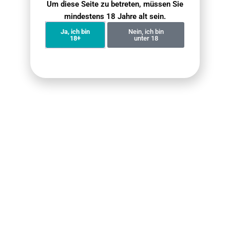
Um diese Seite zu betreten, müssen Sie
Mundstück der Relx E Zigarette, um ein
mindestens 18 Jahre alt sein.
köstliches Dampferlebnis zu genießen.
Ja, ich bin
Nein, ich bin
18+
unter 18
Infos zur E-Zigarette：
RELX Vape
Meine RELX
Welche
Funktioniert Nicht.
Erfahrungen Gibt es
Was Kann Ich Tun?
mit der RELX E-
14 Dezember 2024
Keine
Zigarette?
Kommentare
11 Dezember 2024
Keine
Kommentare