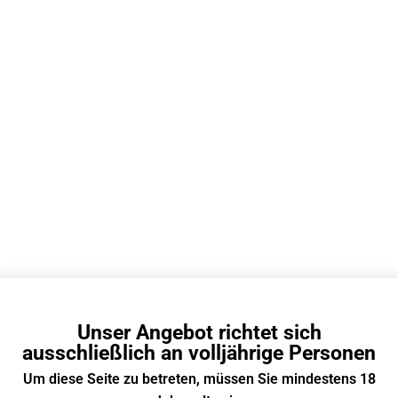
„#1 Sorten“ und „#2 S
Produktoptionen.
Unzureichender Besta
Benachr
Beschreibung
Zusätzliche Informationen
schland
Unser Angebot richtet sich
esten
VOZOL Vape
Modellen mit bis zu 20.000 Zügen, Dual
ausschließlich an volljährige Personen
et die
VOZOL 20000
ein intensives und gleichmäßiges Damp
Um diese Seite zu betreten, müssen Sie mindestens 18