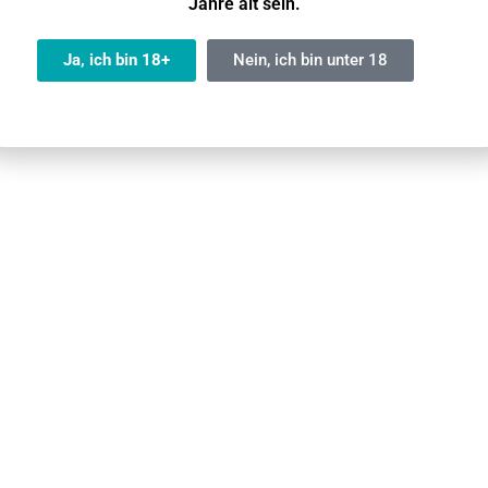
Jahre alt sein.
ll-HD-Spiegeldisplay, das wichtige Informationen wie Akk
anten Daten jederzeit auf einen Blick.
Ja, ich bin 18+
Nein, ich bin unter 18
erschiedene Sorten zur Auswahl – von fruchtig und süß bis k