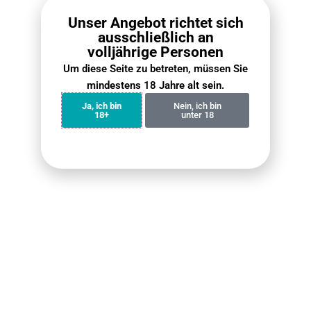
Unser Angebot richtet sich
ausschließlich an
volljährige Personen
Kann man mit E-Zigaretten ohne Nikotin
Um diese Seite zu betreten, müssen Sie
aufhören zu Rauchen?
mindestens 18 Jahre alt sein.
17 März 2026
Keine Kommentare
Ja, ich bin
Nein, ich bin
18+
unter 18
Sind E-Zigaretten ohne Nikotin auch
schädlich?
16 März 2026
Keine Kommentare