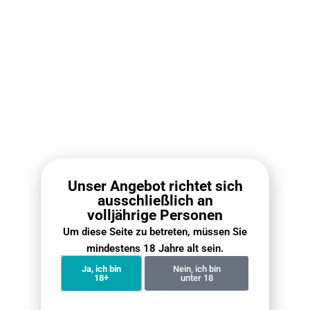
€
5.50
€
10.00
Benachrichtigung erhalten
Benachrichtigung erhalten
-45%
-45%
Unser Angebot richtet sich
Out of stock
Out of stock
ausschließlich an
volljährige Personen
ELFBAR 800 – Strawberry
ELFBAR 800 – Strawberry
Um diese Seite zu betreten, müssen Sie
Apricot
Ice
mindestens 18 Jahre alt sein.
€
5.50
€
5.50
€
10.00
€
10.00
Ja, ich bin
Nein, ich bin
Benachrichtigung erhalten
Benachrichtigung erhalten
18+
unter 18