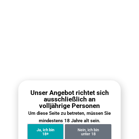
WEITERE SPEZIFIKATIONEN
Markenname:
FP Fumot Vape
Typ:
Günstige E-Zigarette
Einweg
Geschmäcker:
10+
Spule:
Mesh Coil
Lademöglichkeit:
Wiederaufladbarer Vape
Pen
(Type-C Ladegerät)
Display:
Ja
Unser Angebot richtet sich
Befüllung:
Nicht möglich
ausschließlich an
volljährige Personen
AirFlow Control:
Ja
Um diese Seite zu betreten, müssen Sie
Für Einsteiger geeignet:
Ja
mindestens 18 Jahre alt sein.
Kindersicherung:
Nein
Ja, ich bin
Nein, ich bin
18+
unter 18