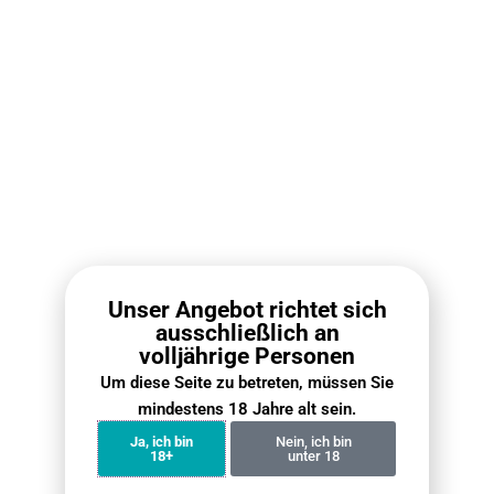
RELX Infinity 2 Pod (RELX Pod Pro 2)
IGET Bar P
Nikot
€
8.90
Ausführung wählen
Aus
Unser Angebot richtet sich
ausschließlich an
Neueste Nachrichten ·
volljährige Personen
Mehrweg Vape
Um diese Seite zu betreten, müssen Sie
mindestens 18 Jahre alt sein.
Ja, ich bin
Nein, ich bin
18+
unter 18