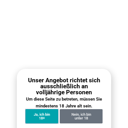
RELX Infinity 2 Pod (RELX Pod Pro 2)
IGET Bar P
Nikot
€
8.90
Ausführung wählen
Aus
Unser Angebot richtet sich
ausschließlich an
Neueste Nachrichten ·
volljährige Personen
Mehrweg Vape
Um diese Seite zu betreten, müssen Sie
mindestens 18 Jahre alt sein.
Ja, ich bin
Nein, ich bin
18+
unter 18