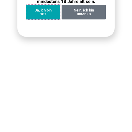
mindestens 18 Jahre alt sein.
Das gesamte Zuggefühl ist relativ mild, es
entsteht kein ausgeprägter Throat Hit, sondern
Ja, ich bin
Nein, ich bin
18+
unter 18
es handelt sich eher um ein „Geschmacks-
Erlebnis“, das sich für Personen eignet, die kein
Nikotin zu sich nehmen möchten.
Es gibt eine große Auswahl an
Geschmacksrichtungen – über 40 verschiedene –
sodass man je nach Vorliebe zwischen
verschiedenen Aromen wechseln kann.
Nachteil: Muss zusammen mit einem Akku
verwendet werden und kann nicht eigenständig
genutzt werden.
Platz 6: GOGO Shock e12000
kit