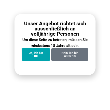
Out of stock
Out of stock
GOGO Shock E12000 Pod
GOGO Shock E12000 Pod
– Blueberry Raspberry
– Cherry Pomegranate
€
7.90
€
7.90
Unser Angebot richtet sich
ausschließlich an
Benachrichtigung erhalten
Benachrichtigung erhalten
volljährige Personen
Um diese Seite zu betreten, müssen Sie
mindestens 18 Jahre alt sein.
Ja, ich bin
Nein, ich bin
18+
unter 18
Out of stock
Out of stock
GOGO Shock E12000 Pod
GOGO Shock E12000 Pod
– Grape
– Strawberry Raspberry