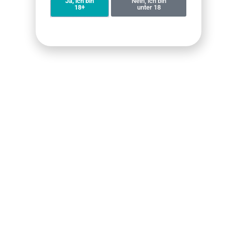
Ja, ich bin
Nein, ich bin
Kosten
Ab ca. 5 € pro
Einmalige
18+
unter 18
Dose
Geräteanschaffu
+ Liquid-Kosten
Welche Wahl ist die richtige für mich?
Nutzertyp
Empfehlung
Begründung
Diskretion steht
Nikotinbeutel
Kein Dampf, kein
an erster Stelle
Geruch – ideal für
Büro, Reisen oder
öffentliche Orte
Ich vermisse
E-Zigarette
Ähnliches Ritual wie
das „Hand-zum-
beim Rauchen, kann
Mund“-Gefühl
bei der Umstellung
helfen