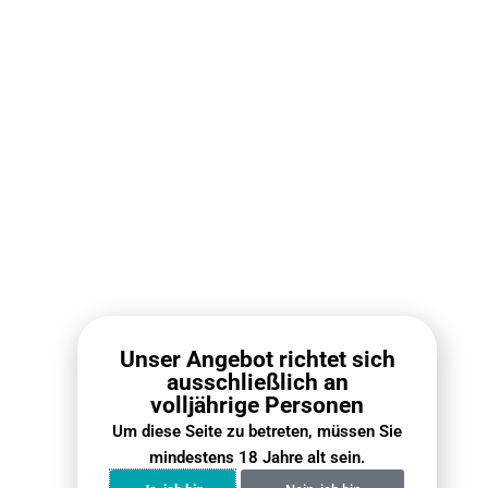
Mundschleimhaut
(Inhalation)
Geschmackserlebnis
Aroma ohne
Intensiver
Dampf, dezent
Geschmack mit
Dampf
Dauer pro Einheit
20–60 Minuten
Je nach
pro Beutel
Zugverhalten
variabel
Diskretion
Sehr hoch – kein
Mittel – Dampf
Dampf, kein
sichtbar, Geruch
Geruch
vorhanden
Unser Angebot richtet sich
ausschließlich an
Einsteigerfreundlich
Einfach – Beutel
Leichte Lernkurv
volljährige Personen
einlegen und los
(Zugtechnik,
Um diese Seite zu betreten, müssen Sie
Gerätewahl)
mindestens 18 Jahre alt sein.