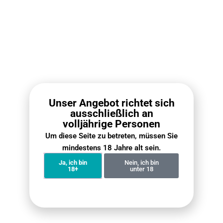
€
12.90
€
9.90
VOZOL Vista 20000 - Watermelon Ice
€
23.90
Mixed Berry – IGET Bar 3500 Züge
Unser Angebot richtet sich
€
12.90
€
9.90
ausschließlich an
volljährige Personen
Um diese Seite zu betreten, müssen Sie
mindestens 18 Jahre alt sein.
Kostenloser weltweiter Versand
Bei allen Bestellungen über 50 €
Ja, ich bin
Nein, ich bin
18+
unter 18
Einfache 30-Tage-Rückgabe
30 Tage Geld-zurück-Garantie
Internationale Garantie
Gültig im Land der Nutzung