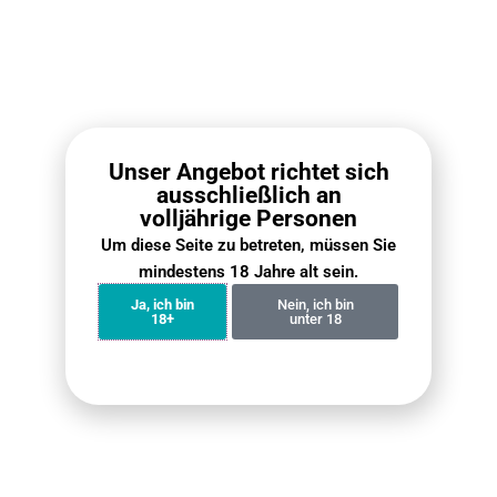
Out of stock
Out of stock
VOZOL Vista 20000 –
VOZOL Vista 20000 –
Raspberry Watermelon
Strawberry Raspberry
Cherry
€
23.90
Unser Angebot richtet sich
€
23.90
ausschließlich an
volljährige Personen
Benachrichtigung erhalten
Benachrichtigung erhalten
Um diese Seite zu betreten, müssen Sie
mindestens 18 Jahre alt sein.
Ja, ich bin
Nein, ich bin
18+
unter 18
Out of stock
Out of stock