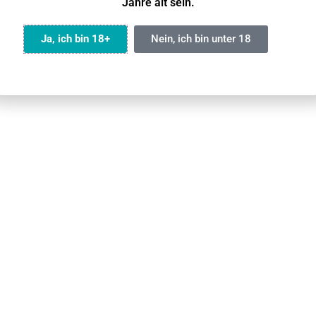
Jahre alt sein.
Ja, ich bin 18+
Nein, ich bin unter 18
Vorteil der VOZOL Vape 20 K
ge SLIC-Mesh-Spulentechnologie.
ichmäßigere Erwärmung und eine größere
ren Geschmack und ein sanfteres Aroma
pf, reduziert verbrannten Geschmack und
verlängert die Lebensdauer der Spule.
Wiederaufladbares Design
ngsstarken 650-mAh-Akku und unterstützt
en. Eine volle Ladung hält 2–3 Tage und
rgenfreies, gleichmäßiges Dampferlebnis.