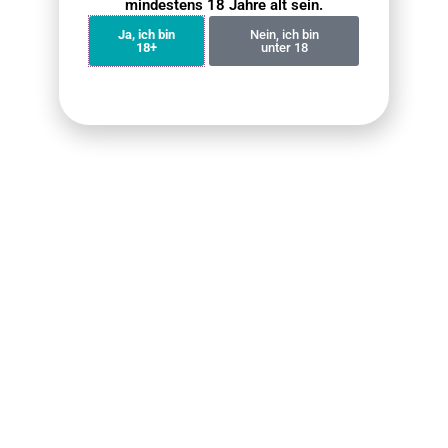
mindestens 18 Jahre alt sein.
GEAR POWER
Ja, ich bin
Nein, ich bin
18+
unter 18
9.7
VOZOL Gear Power 20000 Puffs
Vorteil
Kein Risiko einer Nikotinabhängigkeit