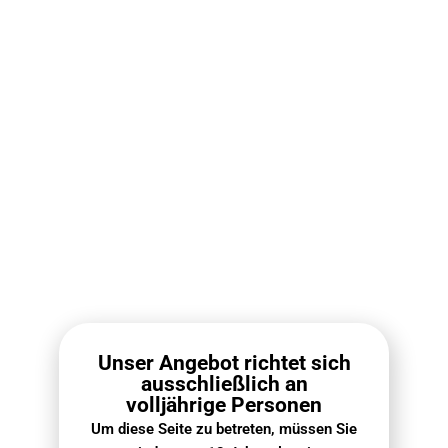
Die Vozol Vape ACE Serie
bietet einen sanften
Geschmack, lange
Akkulaufzeit und ein
stilvolles Design –
insgesamt ein sehr
zufriedenstellendes
Erlebnis. – Maximilian
Unser Angebot richtet sich
ausschließlich an
volljährige Personen
2. Vozol Vape GEAR Series: 🥇
Um diese Seite zu betreten, müssen Sie