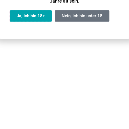
Jahre alt sein.
a Kit/Elfa Pro Kit/Lost Mary Tappo Starter Kit/187 Strassenbande
Ja, ich bin 18+
Nein, ich bin unter 18
denen Gerätemarken
onoxid
nraucher
sparsamer
nd- und Rückgabeverfahren finden Sie in unserem Leitfade