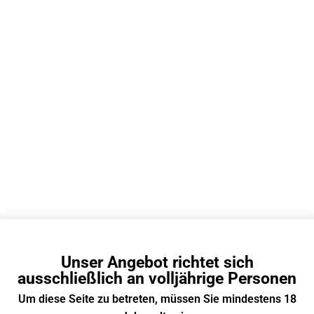
EN
 Bar
 Vape
/ Prefilled Pod /
Mehrweg E Zigarette
mm x 14mm
Q Mesh Spule
-1.4ohm
n
Unser Angebot richtet sich
ht Möglichich
ausschließlich an volljährige Personen
Um diese Seite zu betreten, müssen Sie mindestens 18