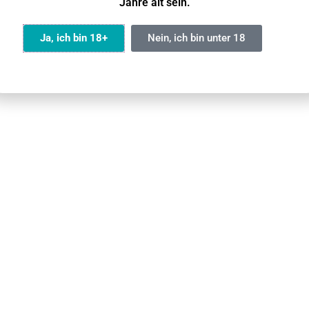
Jahre alt sein.
MCU-Chip
Ja, ich bin 18+
Nein, ich bin unter 18
6 Leistungsmodi
65 % PCR
105g
Nicht möglich
Ja
00 Zügen für ein lang anhaltendes Dampferlebnis.
ten Rauchzustand, indem Sie die Lautstärke und den Gesch
ine glatte, identische, lang anhaltende und saubere E-Zigar
igere, konsistentere Dampfproduktion, gleichmäßige Erwär