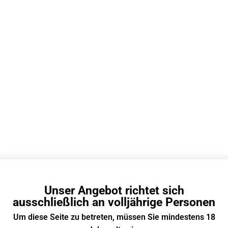
EN
E-Zigaretten Einweg
/
Wiederaufladbare E Zigarette
20000 Züge
10+
650 mAh
Typ-C
Unser Angebot richtet sich
ausschließlich an volljährige Personen
OLED-Bildschirm
Um diese Seite zu betreten, müssen Sie mindestens 18
Dual Mesh Coil