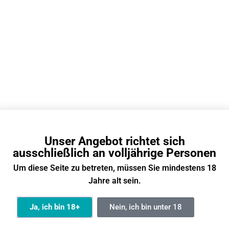
rd sie nachgewiesen?
ädlich?
Unser Angebot richtet sich
ausschließlich an volljährige Personen
 viele Züge hat eine
Wie heißt die Vape
Um diese Seite zu betreten, müssen Sie mindestens 18
fen Vape?
dem Affen Vapes?
Jahre alt sein.
nutze gerne eine Affen Vape und
Online sieht man immer öfte
Ja, ich bin 18+
Nein, ich bin unter 18
e täglich auf über 300 Züge.
Affen Vape. Sieht interessa
viele Züge bietet eine Affen Vape
aber wie heißt die Vape mit