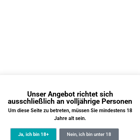
tun?
im Mund?
Unser Angebot richtet sich
ausschließlich an volljährige Personen
Um diese Seite zu betreten, müssen Sie mindestens 18
 viele Züge hat eine
Wie heißt die Vape
Jahre alt sein.
fen Vape?
dem Affen Vapes?
Ja, ich bin 18+
Nein, ich bin unter 18