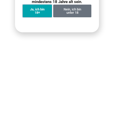
mindestens 18 Jahre alt sein.
Wann werden nicht mehr vorrätige Artikel
Ja, ich bin
Nein, ich bin
18+
unter 18
wieder aufgefüllt?
Was soll ich tun, wenn mein Vape-Produkt eine
Fehlfunktion hat?
Was soll ich tun, wenn ein Gegenstand
beschädigt wurde oder verloren gegangen ist?
Wird mein Paket diskret verpackt?
Customers also bought