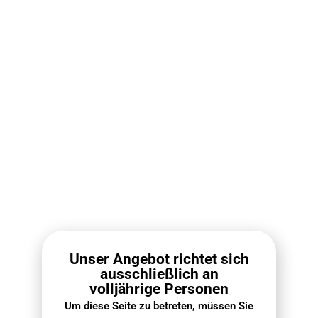
Häufige Fragen
Einen umfassenden Überblick über unsere Versand- und
Rückgabeverfahren finden Sie in unserem Leitfaden auf
VapePenZone Online Shop
.
Wann wird meine Bestellung eintreffen?
In den meisten Regionen Deutschlands beträgt die Lieferzeit
2 bis 5 Werktage. In abgelegenen Gebieten können zusätzlich
2 bis 3 Tage erforderlich sein. Um genauere Informationen zu
erhalten, kontaktieren Sie bitte unser Personal und geben Sie
Ihre Postleitzahl an.
Unser Angebot richtet sich
Wie lange dauert der Versand?
ausschließlich an
volljährige Personen
Kann ich meine Lieferinformationen oder
Um diese Seite zu betreten, müssen Sie
Bestelldaten ändern?