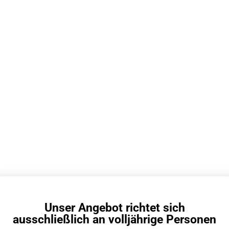
 viele Züge hat eine
Wie heißt die Vape
fen Vape?
dem Affen Vapes?
nutze gerne eine Affen Vape und
Online sieht man immer öfte
e täglich auf über 300 Züge.
Affen Vape. Sieht interessa
viele Züge bietet eine Affen Vape
aber wie heißt die Vape mit
reicht sie für meinen Alltag aus?
Affen-Design eigentlich?
li 2026
10 Juli 2026
Unser Angebot richtet sich
 lange hält ein Fumot
Was bringen nikoti
ausschließlich an volljährige Personen