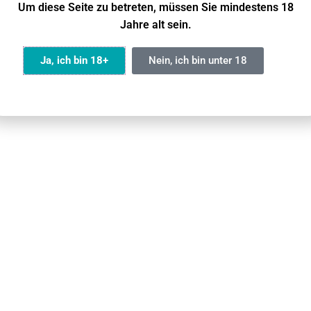
ndM Tornado 20000?
E-Zigaretten?
Um diese Seite zu betreten, müssen Sie mindestens 18
Jahre alt sein.
 Leute, hab mir den Tornado
Was bringt mir ne E-Zigaret
0 geholt – wie lange hält der
Nikotin überhaupt? Ist doc
Ja, ich bin 18+
Nein, ich bin unter 18
lich? Auf der Packung steht
sinnlos, oder?
00 Züge, aber ist das realistisch?
ärz 2026
23 März 2026
Olvass tovább