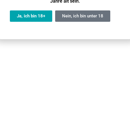
Jahre alt sein.
Ja, ich bin 18+
Nein, ich bin unter 18
EN
Al Fakher
Shisha-Tabak
50g
65 mm× 65mm× 35 mm
19
Box-Style
Nicht vorhanden
Nein