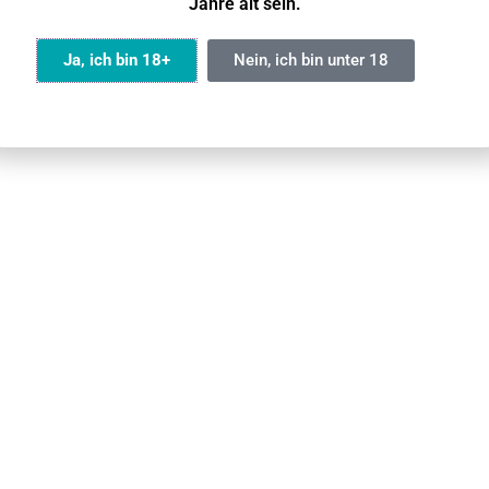
Jahre alt sein.
Ja, ich bin 18+
Nein, ich bin unter 18
em
OXVA Vape
zu nehmen
utzerfreundlich.
cke.
die Taste gedrückt gehalten wird.
.