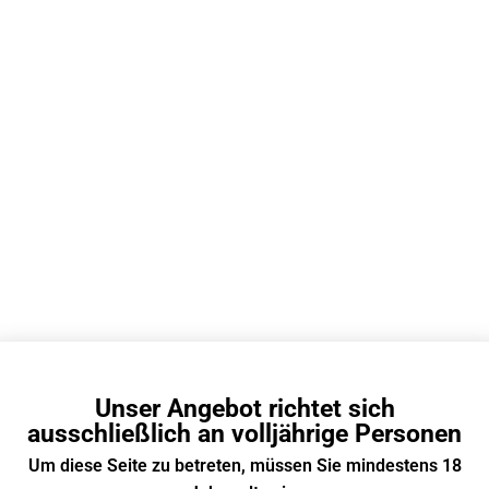
Bildquelle: Youtube
ape
, das Ihnen erlaubt, eine breite Palette von Patronen 
erten Farbdisplay und einem großen 1300mAh-Akku, der e
 indem er die verschiedenen Vorgänge klar anzeigt.
Unser Angebot richtet sich
ladbare E Zigarette
ausschließlich an volljährige Personen
Um diese Seite zu betreten, müssen Sie mindestens 18