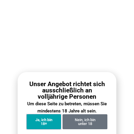
RELX Infinity 2 Pod (RELX Pod Pro 2)
IGET Bar P
Nikot
€
8.90
Ausführung wählen
Aus
Unser Angebot richtet sich
ausschließlich an
Neueste Nachrichten ·
volljährige Personen
Mehrweg Vape
Um diese Seite zu betreten, müssen Sie
mindestens 18 Jahre alt sein.
Ja, ich bin
Nein, ich bin
18+
unter 18