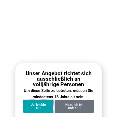
RELX Infinity 2 Pod (RELX Pod Pro 2)
IGET Bar P
Nikot
€
8.90
Ausführung wählen
Aus
Unser Angebot richtet sich
ausschließlich an
Neueste Nachrichten ·
volljährige Personen
Mehrweg Vape
Um diese Seite zu betreten, müssen Sie
mindestens 18 Jahre alt sein.
Ja, ich bin
Nein, ich bin
18+
unter 18