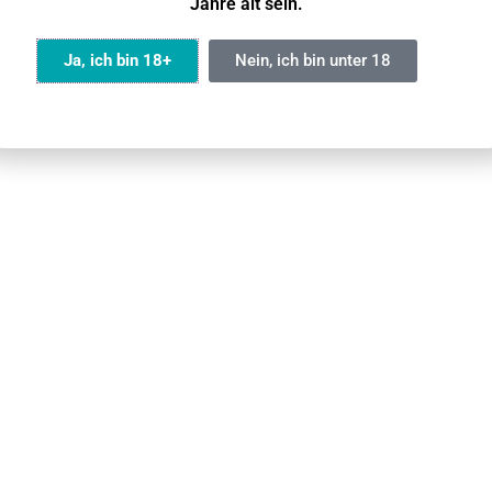
Jahre alt sein.
eckung und den Schutzaufkleber am Boden des Geräts.
 und ziehen Sie dann innerhalb von 2 Sekunden d
Ja, ich bin 18+
Nein, ich bin unter 18
nkt nun, was anzeigt, dass die
Crystal Vape Kindersic
n des Geräts gesperrt, und es ist weder möglich zu dampf
e Sperre aufgehoben wird.
e Crystal Vape Kindersicherung
können Sie die
Crystal Vape Kindersicherung deaktiv
kunden dreimal schnell am Mundstück. Die Gerätanzeige
folgreich aufgehoben wurde.