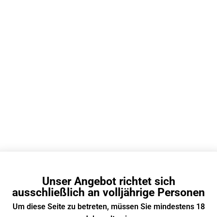
herung: Ein/Aus & Probleme 1
Crystal Vape Kindersicherung?
hindert effektiv Fehlbedienungen oder unbefugte Nutzu
e
verwendet eine übliche Sicherheitsvorrichtung in de
Unser Angebot richtet sich
on
.
ausschließlich an volljährige Personen
rsicherung
:
Um diese Seite zu betreten, müssen Sie mindestens 18