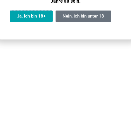
Jahre alt sein.
ystal Super Max 4500
Ja, ich bin 18+
Nein, ich bin unter 18
legum – Crystal Bar Vape
l Bar Vape
Vape
pe
e
l Vape Sorte aus?