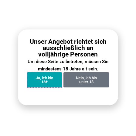
Nikotinkonzentration ab. Auch die Geschwindigkeit
der Nikotinfreisetzung kann variieren.
Nebenwirkungen
Obwohl bei wenigen Nutzern ein leichtes
Trockenheitsgefühl im Mund oder eine sanfte
Unser Angebot richtet sich
Reizung auftreten kann, ist das Nutzungserlebnis
ausschließlich an
insgesamt angenehm.
Die Mehrheit der
volljährige Personen
Anwender empfindet keine spürbaren
Beschwerden.
Um diese Seite zu betreten, müssen Sie
mindestens 18 Jahre alt sein.
Ja, ich bin
Nein, ich bin
18+
unter 18
4. Gesamteinschätzung
Vor- und Nachteile
👍
Vorteile
Rauchfrei und geruchlos, ideal für den Einsatz in