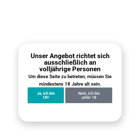
Blueberry On Ice
Strawberry Ice
€
12.90
€
14.90
€
17.90
€
19.90
Benachrichtigung erhalten
Benachrichtigung erhalten
Alle 6 Ergebnisse werden angezeigt
Unser Angebot richtet sich
ausschließlich an
Kostenloser weltweiter Versand
volljährige Personen
Bei allen Bestellungen über 50 €
Um diese Seite zu betreten, müssen Sie
Einfache 30-Tage-Rückgabe
mindestens 18 Jahre alt sein.
30 Tage Geld-zurück-Garantie
Ja, ich bin
Nein, ich bin
Internationale Garantie
18+
unter 18
Gültig im Land der Nutzung
100% Sichere Abwicklung
MasterCard / Visa