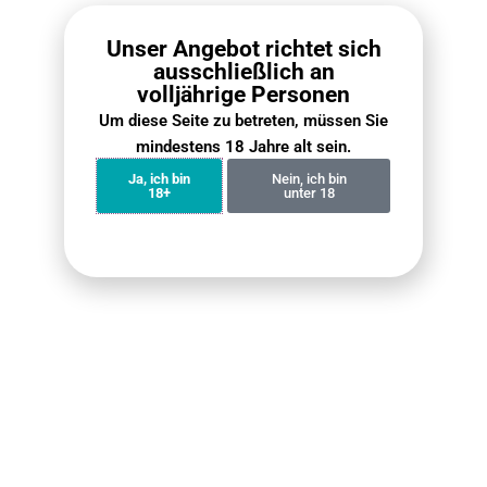
Unser Angebot richtet sich
ausschließlich an
volljährige Personen
Randm Tornado 15000 -
Um diese Seite zu betreten, müssen Sie
Vorteil
mindestens 18 Jahre alt sein.
Ja, ich bin
Nein, ich bin
18+
unter 18
Revolutionäre
Mesh-Coil-
Technologie
Der Randm Tornado 15000 mit
0,9Ω Mesh-Coil sorgt für perfekte
Liquid-Erwärmung – intensiver
Geschmack & voluminöser
Dampf ohne Kompromisse dank
hochwertiger
Verdampfungstechnologie.
Langlebiger Akku
für
Der Tornado 15000 überwindet
typische Akkuprobleme mit
seinem leistungsstarken 850
mAh-Akku – sorgt für