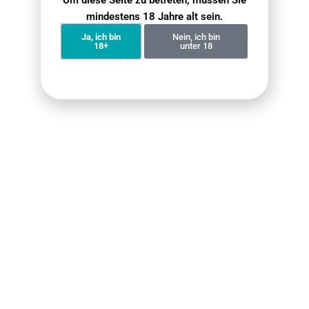
mindestens 18 Jahre alt sein.
Benachrichtigung erhalten
Ja, ich bin
Nein, ich bin
18+
unter 18
Alle 7 Ergebnisse werden angezeigt
Kostenloser weltweiter Versand
Bei allen Bestellungen über 50 €
Einfache 30-Tage-Rückgabe
30 Tage Geld-zurück-Garantie
Internationale Garantie
Gültig im Land der Nutzung
100% Sichere Abwicklung
MasterCard / Visa
VAPEPENZONE DEUTSCHLAND