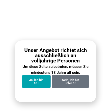
Aromen mit hoher Authentizität und feiner Ausgewogenheit.
Angenehmes Rauchgefühl:
Milder Throat Hit und
geschmeidiger Zug sorgen für hohen Komfort beim Rauchen.
Dichter Rauch für Smoke Tricks:
Großes Rauchvolumen –
perfekt geeignet für beeindruckende Smoke-Tricks.
Kompatibel mit verschiedenen Shisha-Geräten:
Flexibel
einsetzbar mit unterschiedlichen Holzkohle-Shisha-Setups.
Unser Angebot richtet sich
Häufige Fragen
ausschließlich an
volljährige Personen
Einen umfassenden Überblick über unsere Versand- und
Um diese Seite zu betreten, müssen Sie
Rückgabeverfahren finden Sie in unserem Leitfaden auf
mindestens 18 Jahre alt sein.
VapePenZone Deutschland
.
Ja, ich bin
Nein, ich bin
18+
unter 18
Wann wird meine Bestellung eintreffen?
In den meisten Regionen Deutschlands beträgt die Lieferzeit
2 bis 5 Werktage. In abgelegenen Gebieten können zusätzlich
2 bis 3 Tage erforderlich sein. Um genauere Informationen zu