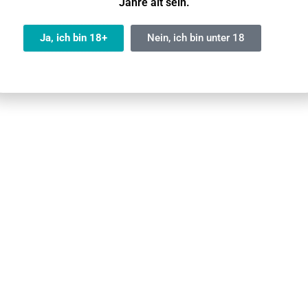
Nicht möglich
Jahre alt sein.
Nein
Ja, ich bin 18+
Nein, ich bin unter 18
Ja
Nein
Akku garantiert eine langanhaltende Leistung
eschmacksrichtunge
n, um Ihre Geschmacksknospen
kapazitiven
IGET Bar Deutschland
n Rachenreiz
durch 50mg/ml Nikotin
em in Ihre Hand.
Gerät
mühelos zu aktivieren
.