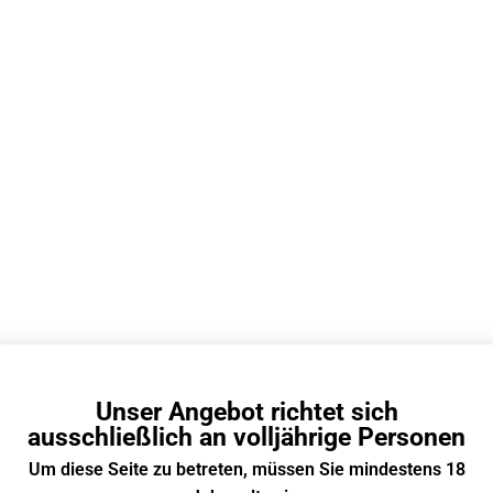
EN
IGET
Einweg E-Zigarette
/ Disposable Vape
90g
41.2 × 19.5 × 94.5mm
34
Box-Style
Nein
Unser Angebot richtet sich
Nein
ausschließlich an volljährige Personen
Nein
Um diese Seite zu betreten, müssen Sie mindestens 18