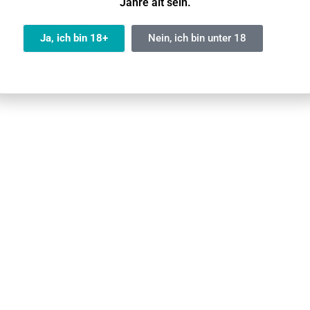
Jahre alt sein.
iert)
Ja, ich bin 18+
Nein, ich bin unter 18
EN
Aegis Legend 2 MOD
Mehrweg Vape
/ Wiederauflad
51 × 24 × 88 mm
6
5 – 200 Watt