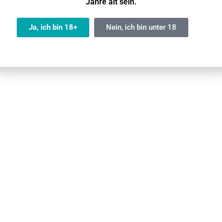
Jahre alt sein.
Ja
Ja, ich bin 18+
Nein, ich bin unter 18
Nein
MTL Dampfer
atically with each puff, for exceptional user comfort.
d- und Akkustand an.
ellst du die gewünschte Kühle ein.
r Geschmack und Dampf jedes Mal.
 Geschmack.
LFBAR Ice King: