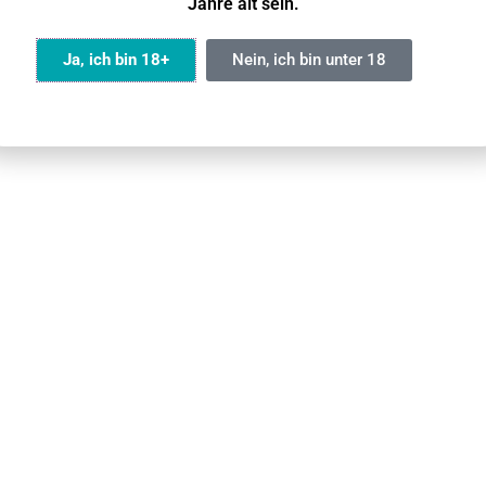
Jahre alt sein.
Ja
Nicht möglich
Ja, ich bin 18+
Nein, ich bin unter 18
Ja
Ja
Nein
MTL Dampfer
uss ohne Nachfüllen.
hrer E-Zigarette stets im Blick.
uellen Genuss und satten Dampf.
längeren Genuss und reduziert Abfall.