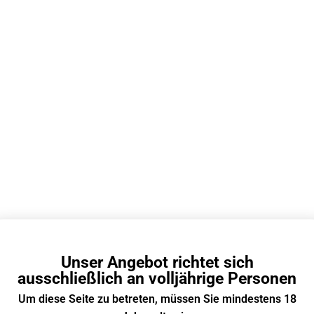
EN
Fumot Vape Deutschland
Disposable Vape Deutschland
13
Bar-Style
Unser Angebot richtet sich
Mesh Coil
ausschließlich an volljährige Personen
Wiederaufladbarer Vape
(Type-
Um diese Seite zu betreten, müssen Sie mindestens 18