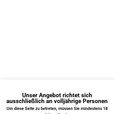
Pod System
/
Wiederaufladbare E Zigarette
12000 Züge
20+
950 mAh
Unser Angebot richtet sich
Typ-C
ausschließlich an volljährige Personen
Transparenter Tank & verstecktes Display
Um diese Seite zu betreten, müssen Sie mindestens 18