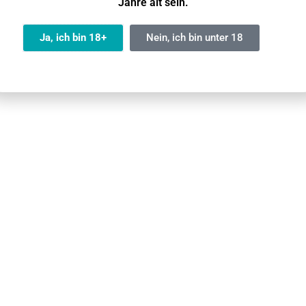
Jahre alt sein.
Dual-Keramik-Coil
Ja
Ja, ich bin 18+
Nein, ich bin unter 18
m 950mAh Akku und 16ml Liquidvolumen bietet das Gerät bi
-Coil sorgt für eine konstante Verdampfung und ein angen
rstecktem Display lassen sich Liquidstand und Akkustand j
 und frische Sorten stehen zur Auswahl – so findet jeder s
re Mundstück des
GOGO Shock E12000 Pod
sorgt für mehr 
 Stecksystem lassen sich Pods schnell und unkompliziert 