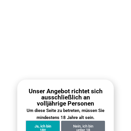
GOGO Shock E12000 Hinweise
Dank des transparenten Tankdesigns des GOGO Shock E12000
lässt sich der Liquidstand jederzeit einfach kontrollieren. Bei
hohen Temperaturen, direkter Sonneneinstrahlung oder starken
Luftdruckschwankungen kann es gelegentlich zu leichter
Kondensation oder minimalem Auslaufen kommen – dies ist
normal.
Für ein stabileres Nutzungserlebnis sollte das Gerät keinen
extremen Bedingungen ausgesetzt werden.
Während der
Nutzung empfiehlt es sich, das Gerät aufrecht zu halten und
nicht zu kräftig oder dauerhaft hintereinander zu ziehen.
Unser Angebot richtet sich
Beim Laden wird empfohlen, den Pod zu entfernen. Für eine
ausschließlich an
optimale Leistung sollte das Produkt innerhalb von
5–7 Tagen
volljährige Personen
nach dem Öffnen verwendet werden. Bei längerer
Um diese Seite zu betreten, müssen Sie
Nichtbenutzung den Pod entnehmen und mit der mitgelieferten
mindestens 18 Jahre alt sein.
Silikonkappe verschließen und trocken lagern.
Ja, ich bin
Nein, ich bin
18+
unter 18