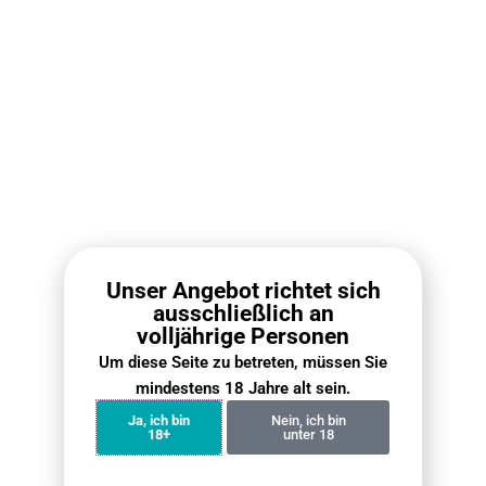
3 x
XXL IGET Vape
1800 Züge Einweg-E-Zigarette
WEITERE SPEZIFIKATIONEN
Markenname:
IGET
Typ:
Einweg E-Zigarette
/
Disposable Vape
Gewicht:
62g
Größen:
19 × 19 × 101mm
Unser Angebot richtet sich
ausschließlich an
Geschmäcker:
5
volljährige Personen
Gestaltung:
Box-Style
Um diese Seite zu betreten, müssen Sie
mindestens 18 Jahre alt sein.
Lademöglichkeit:
Nein
Ja, ich bin
Nein, ich bin
Einstellbar:
Nein
18+
unter 18
Display:
Nein