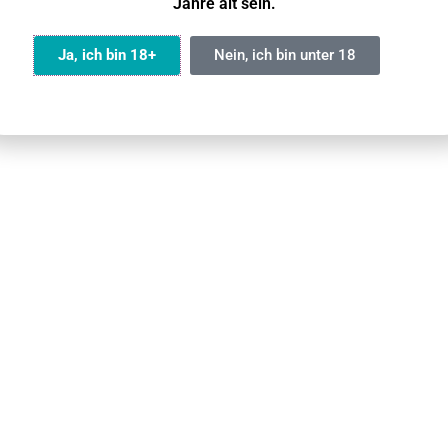
Jahre alt sein.
Ja, ich bin 18+
Nein, ich bin unter 18
und
zwei Nikotinstärken
.
e Zahnverfärbungen
.
hrene Benutzer
geeignet.
und das Zahnfleisch
, um jederzeit diskret Nikotin zu genieß
nd- und Rückgabeverfahren finden Sie in unserem Leitfade
 Lieferzeit 2 bis 5 Werktage. In abgelegenen Gebieten können zu