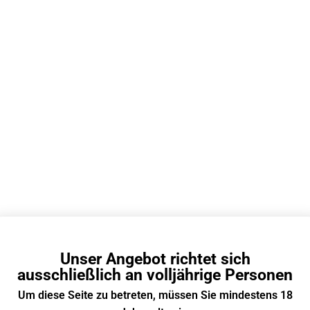
EN
ZYN
Nicotine Pouch /
Nikotinbeutel
20+
Ja
Platzieren Sie den Nikotinbeut
Minuten, damit das Nikotin und
1. Das Verschlucken ist streng 
2. Entsorgen Sie den Nikotinb
3. Nach Gebrauch nicht spuck
Unser Angebot richtet sich
4. Verboten für den Gebrauch u
ausschließlich an volljährige Personen
Um diese Seite zu betreten, müssen Sie mindestens 18