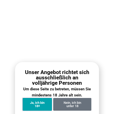
Für Einsteiger geeignet:
Ja
Kindersicherung:
Ja
EIGENENSCHAFTEN
Ultra HD Farbbildschirm
, Echtzeitüberwachung des
Gerätestatus
Einstellbare Leistung und Luftstrom
, individuelles
Dampfen nach Maß
Fünfstellige Zugaufzeichnung
, Verfolgung der Zugnutzung
1300mAh Akku & 2A Schnellladung
, leistungsstarke
Unser Angebot richtet sich
Akkulaufzeit
ausschließlich an
volljährige Personen
Kompatibel mit allen XLIM Pods
, breite Kompatibilität
Um diese Seite zu betreten, müssen Sie
mindestens 18 Jahre alt sein.
Häufige Fragen
Ja, ich bin
Nein, ich bin
18+
unter 18
Einen umfassenden Überblick über unsere Versand- und
Rückgabeverfahren finden Sie in unserem Leitfaden auf