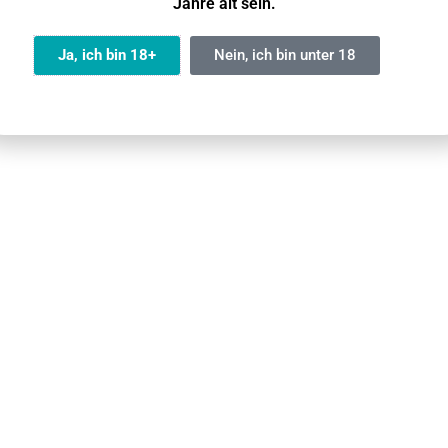
Jahre alt sein.
Nicht Möglichich
Ja, ich bin 18+
Nein, ich bin unter 18
Ja
Ja
RELX Infinity Vape / RELX Infinity 2 Vape
ößerte Silikonstopfen verhindern effektiv das Auslaufen, wa
etall kann die Spannung leicht einstellen, um dem Benutzer e
uslaufen und gewährleistet Langlebigkeit.
ice der 6. Generation, der 4. Generation (Infinity) und der 
rten Sie 13 Premium-Aromen für jeden Geschmack.