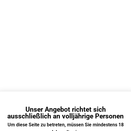
EN
RELX Deutschland
Pod System Vape
/ Prefilled Pod /
Mehrweg Vape
15g
40 × 15 × 60mm
13
Flat-Style
Unser Angebot richtet sich
Baumwolle / Keramik
ausschließlich an volljährige Personen
Nein
Um diese Seite zu betreten, müssen Sie mindestens 18
Nein