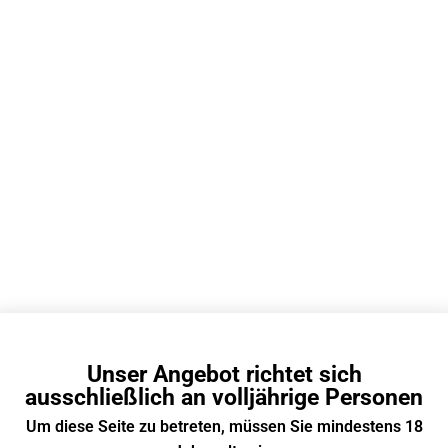
EN
ELF BAR
E-zigarette Liquid Mit Nikotin
Hochwertiger Kunststoff
10
Fruchtig, süß, erfrischend
10 ml
Unser Angebot richtet sich
MTL E-Zigaretten, Pod System Vape
ausschließlich an volljährige Personen
Propylenglycol (50% PG), pflanzliches Glycerin (50%
Um diese Seite zu betreten, müssen Sie mindestens 18
VG), demineralisiertes Wasser (12%), Aroma, Nikotin