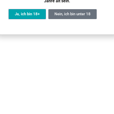
Jahre alt sein.
Ja
Ja, ich bin 18+
Nein, ich bin unter 18
ür ein
angenehmes Gefühl
im Hals und Zufriedenheit
Zigaretten
und
Pod System Vapes
tigem Kunststoff
, um die Auswirkungen auf die Umwelt zu
hluss
, um ein Auslaufen der Flüssigkeit zu verhindern
rwenden
nd- und Rückgabeverfahren finden Sie in unserem Leitfade