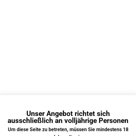
EN
ELF BAR
E-zigarette Liquid Mit Nikotin
Hochwertiger Kunststoff
10
Fruchtig, süß, erfrischend
10 ml
Unser Angebot richtet sich
MTL E-Zigaretten, Pod System Vape
ausschließlich an volljährige Personen
Propylenglycol (50% PG), pflanzliches Glycerin (50%
Um diese Seite zu betreten, müssen Sie mindestens 18
VG), demineralisiertes Wasser (12%), Aroma, Nikotin