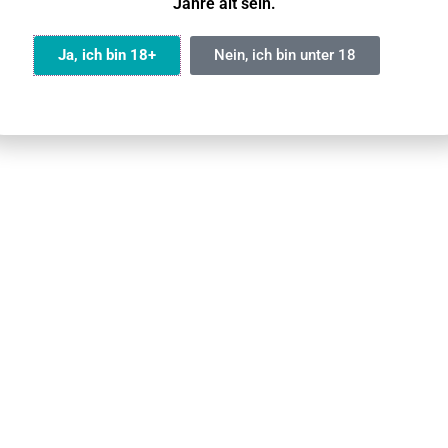
Jahre alt sein.
Ja
Ja, ich bin 18+
Nein, ich bin unter 18
ür ein
angenehmes Gefühl
im Hals und Zufriedenheit
Zigaretten
und
Pod System Vapes
tigem Kunststoff
, um die Auswirkungen auf die Umwelt zu
hluss
, um ein Auslaufen der Flüssigkeit zu verhindern
rwenden
nd- und Rückgabeverfahren finden Sie in unserem Leitfade