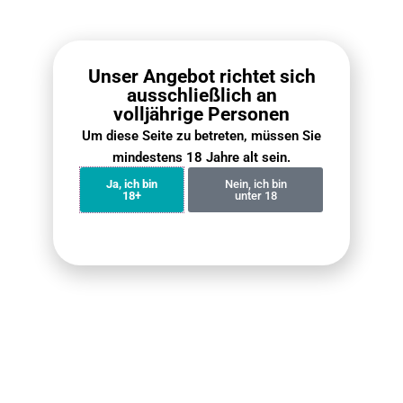
VapePenZone Online Shop
.
Wann wird meine Bestellung eintreffen?
Unser Angebot richtet sich
ausschließlich an
In den meisten Regionen Deutschlands beträgt die Lieferzeit
volljährige Personen
2 bis 5 Werktage. In abgelegenen Gebieten können zusätzlich
Um diese Seite zu betreten, müssen Sie
2 bis 3 Tage erforderlich sein. Um genauere Informationen zu
mindestens 18 Jahre alt sein.
erhalten, kontaktieren Sie bitte unser Personal und geben Sie
Ihre Postleitzahl an.
Ja, ich bin
Nein, ich bin
18+
unter 18
Wie lange dauert der Versand?
Kann ich meine Lieferinformationen oder
Bestelldaten ändern?
Wann werden nicht mehr vorrätige Artikel
wieder aufgefüllt?