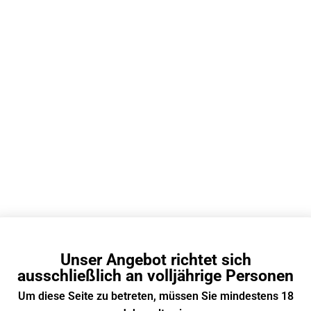
Pod System
/
Wiederaufladbare
0,048 kg
70mm × 15mm × 110mm
Vuse ePod 2, Vuse Alto
Unser Angebot richtet sich
Typ-C
ausschließlich an volljährige Personen
Ja
Um diese Seite zu betreten, müssen Sie mindestens 18