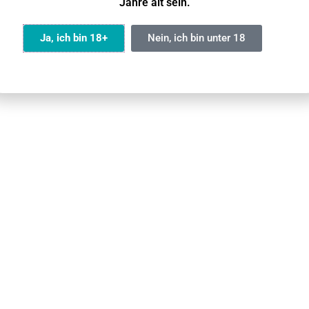
Jahre alt sein.
Ja
Ja, ich bin 18+
Nein, ich bin unter 18
ntrolle des Liquidstands für einen rechtzeitigen Pod-Wechse
 langanhaltende Nutzung.
r ein starkes, zufriedenstellendes Gefühl.
 darunter fruchtige und mentholhaltige Varianten, passend 
UPENDS UP11 Pod?
er vorgefüllten Pods und setzen Sie den Pod senkrecht in d
em Aufbrauchen des Pods entsorgen Sie diesen bitte fachge