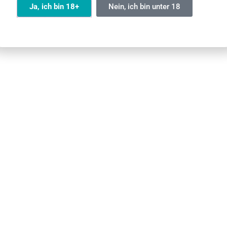
Ja, ich bin 18+
Nein, ich bin unter 18
ärz 2026
23 März 2026
Olvass tovább