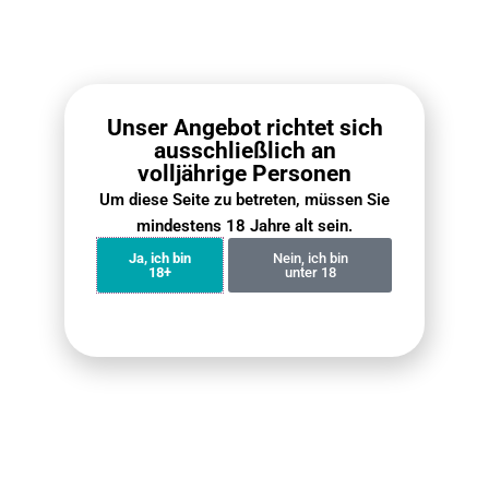
PCS) – 2 Pods Pack
(10 PCS)
€
112.10
€
79.00
€
118.00
€
89.00
Weiterlesen
Weiterlesen
Unser Angebot richtet sich
ausschließlich an
volljährige Personen
Um diese Seite zu betreten, müssen Sie
mindestens 18 Jahre alt sein.
Ja, ich bin
Nein, ich bin
18+
unter 18
VOZOL Vista 20000 Züge
Fumot Digital Box 12000
Bundle (5er Pack)
Bundle (5er Pack)
€
74.90
€
69.90
€
119.50
€
71.60
Weiterlesen
Weiterlesen