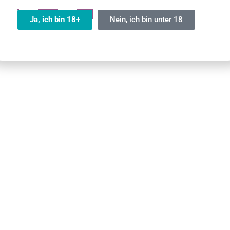
lich? Auf der Packung steht
sinnlos, oder?
00 Züge, aber ist das realistisch?
Ja, ich bin 18+
Nein, ich bin unter 18
ärz 2026
23 März 2026
Olvass tovább