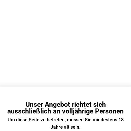
 viele Züge hat eine
Wie heißt die Vape
fen Vape?
dem Affen Vapes?
nutze gerne eine Affen Vape und
Online sieht man immer öfte
e täglich auf über 300 Züge.
Affen Vape. Sieht interessa
viele Züge bietet eine Affen Vape
aber wie heißt die Vape mit
reicht sie für meinen Alltag aus?
Affen-Design eigentlich?
li 2026
10 Juli 2026
 lange hält ein Fumot
Was bringen nikoti
Unser Angebot richtet sich
ndM Tornado 20000?
E-Zigaretten?
ausschließlich an volljährige Personen
Um diese Seite zu betreten, müssen Sie mindestens 18
 Leute, hab mir den Tornado
Was bringt mir ne E-Zigaret
0 geholt – wie lange hält der
Nikotin überhaupt? Ist doc
Jahre alt sein.